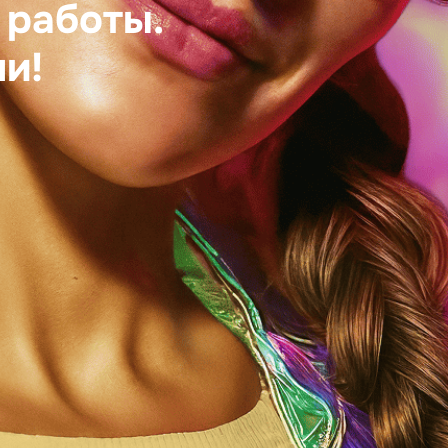
 работы.
и!